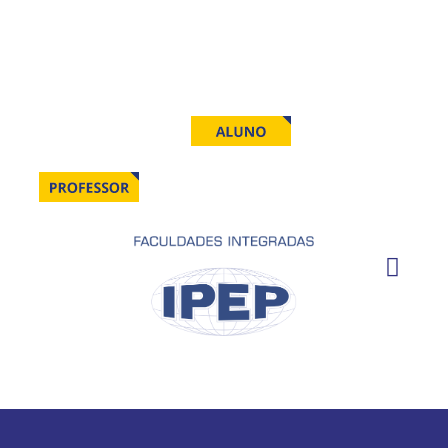
Fale conosco
Trabalhe conosco
Matrículas:
0800 7 712 712
Info:
(19) 3737-3270
Selecione o seu Perfil